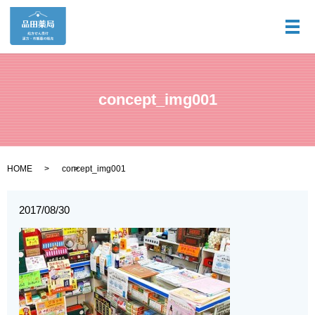
メ
concept_img001
HOME
concept_img001
2017/08/30