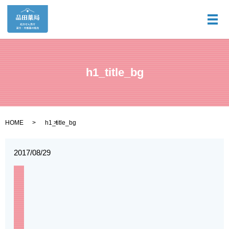
メ
h1_title_bg
HOME
h1_title_bg
2017/08/29